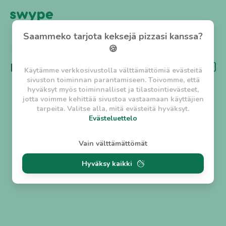
Saammeko tarjota keksejä pizzasi kanssa?
TAKAISIN
🍪
Kategoria
Nepalilainen
Käytämme verkkosivustolla välttämättömiä evästeitä
sivuston toiminnan parantamiseen. Toivomme, että
hyväksyt myös toiminnalliset ja tilastointievästeet,
jotta voimme kehittää sivustoa vastaamaan käyttäjien
tarpeita. Valitse alla, mitä evästeitä hyväksyt.
Evästeluettelo
Evästeluettelo
Vain välttämättömät
Välttämättömät evästeet
Hyväksy kaikki
w_asession
- Lyhytaikainen istuntoeväste, jonka
tarkoituksena on estää vaarallista liikennettä
sivustolla. (2 tuntia)
w_usession
- Pitkäaikainen käyttäjäistunto, jonka
tarkoituksena on auttaa käyttäjää tilausten
tekemisessä ja omien tietojen tallentamisessa. (2
viikkoa)