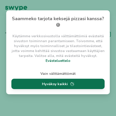
Saammeko tarjota keksejä pizzasi kanssa?
TAKAISIN
🍪
Tägi
Viinivalikoima
Käytämme verkkosivustolla välttämättömiä evästeitä
sivuston toiminnan parantamiseen. Toivomme, että
hyväksyt myös toiminnalliset ja tilastointievästeet,
jotta voimme kehittää sivustoa vastaamaan käyttäjien
tarpeita. Valitse alla, mitä evästeitä hyväksyt.
Evästeluettelo
Evästeluettelo
Vain välttämättömät
Välttämättömät evästeet
Hyväksy kaikki
w_asession
- Lyhytaikainen istuntoeväste, jonka
tarkoituksena on estää vaarallista liikennettä
sivustolla. (2 tuntia)
w_usession
- Pitkäaikainen käyttäjäistunto, jonka
tarkoituksena on auttaa käyttäjää tilausten
tekemisessä ja omien tietojen tallentamisessa. (2
viikkoa)