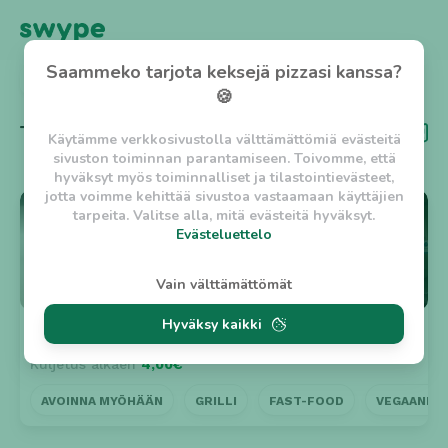
Saammeko tarjota keksejä pizzasi kanssa?
TAKAISIN
🍪
Tägi
Vegaaninen
Käytämme verkkosivustolla välttämättömiä evästeitä
sivuston toiminnan parantamiseen. Toivomme, että
hyväksyt myös toiminnalliset ja tilastointievästeet,
jotta voimme kehittää sivustoa vastaamaan käyttäjien
⭐ 5
tarpeita. Valitse alla, mitä evästeitä hyväksyt.
Evästeluettelo
Evästeluettelo
Vain välttämättömät
Välttämättömät evästeet
Hyväksy kaikki
w_asession
- Lyhytaikainen istuntoeväste, jonka
Inter Pizza Kebab
Suljettu
tarkoituksena on estää vaarallista liikennettä
Kuljetus alkaen
4,00€
sivustolla. (2 tuntia)
w_usession
- Pitkäaikainen käyttäjäistunto, jonka
AVOINNA MYÖHÄÄN
GRILLI
FAST-FOOD
VEGAANINE
tarkoituksena on auttaa käyttäjää tilausten
tekemisessä ja omien tietojen tallentamisessa. (2
viikkoa)