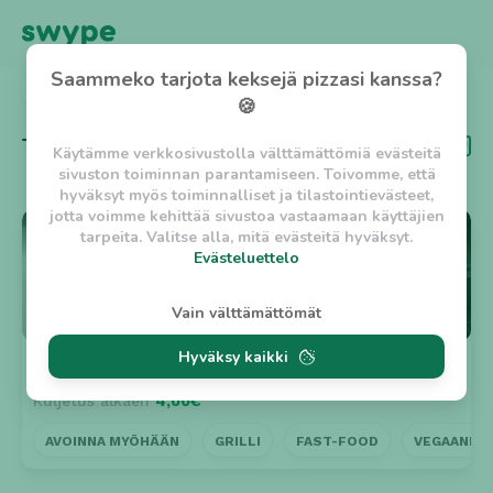
Saammeko tarjota keksejä pizzasi kanssa?
TAKAISIN
🍪
Tägi
Fast-food
Käytämme verkkosivustolla välttämättömiä evästeitä
sivuston toiminnan parantamiseen. Toivomme, että
hyväksyt myös toiminnalliset ja tilastointievästeet,
jotta voimme kehittää sivustoa vastaamaan käyttäjien
⭐ 5
tarpeita. Valitse alla, mitä evästeitä hyväksyt.
Evästeluettelo
Evästeluettelo
Vain välttämättömät
Välttämättömät evästeet
Hyväksy kaikki
w_asession
- Lyhytaikainen istuntoeväste, jonka
Inter Pizza Kebab
Suljettu
tarkoituksena on estää vaarallista liikennettä
Kuljetus alkaen
4,00€
sivustolla. (2 tuntia)
w_usession
- Pitkäaikainen käyttäjäistunto, jonka
AVOINNA MYÖHÄÄN
GRILLI
FAST-FOOD
VEGAANINE
tarkoituksena on auttaa käyttäjää tilausten
tekemisessä ja omien tietojen tallentamisessa. (2
viikkoa)