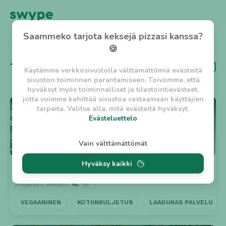
Saammeko tarjota keksejä pizzasi kanssa?
TAKAISIN
🍪
Tägi
Esteetön
Käytämme verkkosivustolla välttämättömiä evästeitä
sivuston toiminnan parantamiseen. Toivomme, että
hyväksyt myös toiminnalliset ja tilastointievästeet,
jotta voimme kehittää sivustoa vastaamaan käyttäjien
⭐ 4.6
tarpeita. Valitse alla, mitä evästeitä hyväksyt.
Evästeluettelo
Evästeluettelo
Vain välttämättömät
Välttämättömät evästeet
Hyväksy kaikki
w_asession
- Lyhytaikainen istuntoeväste, jonka
Ravintola Saptarangi
Suljettu
tarkoituksena on estää vaarallista liikennettä
Kuljetus alkaen
1€
🤩
sivustolla. (2 tuntia)
w_usession
- Pitkäaikainen käyttäjäistunto, jonka
VEGAANINEN
KOTIINKULJETUS
LAADUKAS PALVELU
tarkoituksena on auttaa käyttäjää tilausten
tekemisessä ja omien tietojen tallentamisessa. (2
viikkoa)