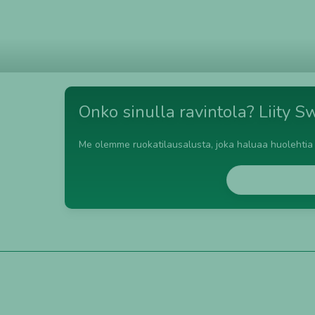
HYVINKÄÄ
IITTI
PUKKILA
MERIKARVIA
Onko sinulla ravintola? Liity S
Me olemme ruokatilausalusta, joka haluaa huolehtia s