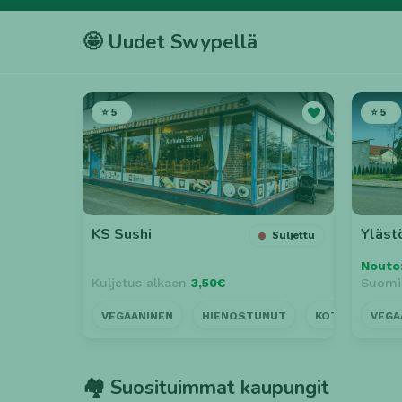
🤩 Uudet Swypellä
⭐ 5
⭐ 5
KS Sushi
Yläst
Suljettu
Nouto
Kuljetus alkaen
3,50€
Suomi
VEGAANINEN
HIENOSTUNUT
KOTIINKULJET
VEGA
🏘️ Suosituimmat kaupungit