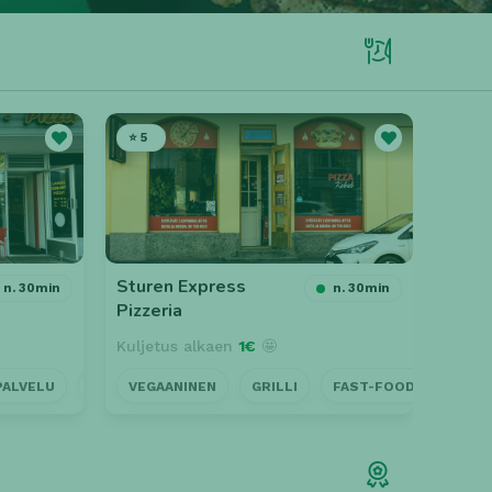
⭐ 5
⭐ 4
Sturen Express
Pizza
n. 30min
n. 30min
Pizzeria
Suuta
Kuljetus alkaen
1€
🤩
Kulje
PALVELU
LÄ
AVOINNA MYÖHÄÄN
KOTIINKULJETUS
VEGAANINEN
LÄHELLÄ
GRILLI
FAST-FOOD
NOUTO
PÖYTÄV
KOTI
VEG