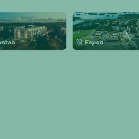
antaa
Espoo
JYVÄSKYLÄ
LAHTI
SIPOO
IMAT
KOUVOLA
HÄMEENLINNA
TUUSULA
IISALMI
YLÖJÄRVI
JOENSUU
KEM