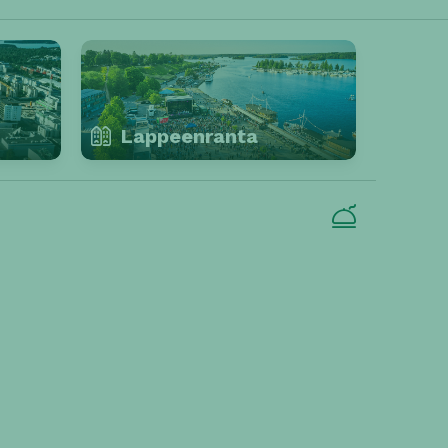
Lappeenranta
RA
KUOPIO
PORVOO
NURMIJÄRVI
LIETO
INMAA
RIIHIMÄKI
INKOO