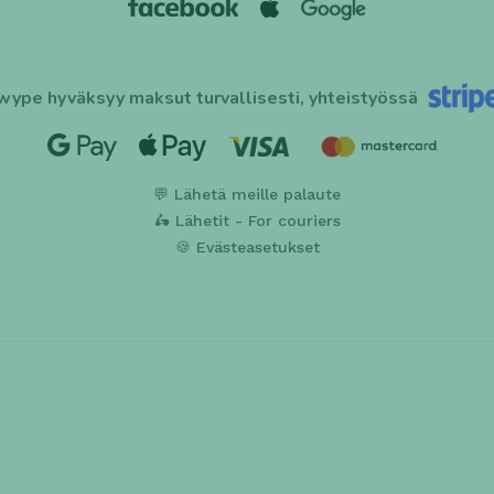
wype hyväksyy maksut turvallisesti, yhteistyössä
💬 Lähetä meille palaute
🛵 Lähetit - For couriers
🍪 Evästeasetukset