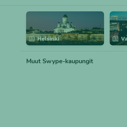
Helsinki
V
Muut Swype-kaupungit
TURKU
TAMPERE
KOTKA
KERAVA
KAARINA
VARKAUS
LOVIISA
HEINOLA
PORI