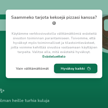
Saammeko tarjota keksejä pizzasi kanssa?
🍪
Käytämme verkkosivustolla välttämättömiä evästeitä
sivuston toiminnan parantamiseen. Toivomme, että
hyväksyt myös toiminnalliset ja tilastointievästeet,
jotta voimme kehittää sivustoa vastaamaan käyttäjien
tarpeita. Valitse alla, mitä evästeitä hyväksyt.
Evästeluettelo
Evästeluettelo
Vain välttämättömät
Hyväksy kaikki
Välttämättömät evästeet
w_asession
- Lyhytaikainen istuntoeväste, jonka
tarkoituksena on estää vaarallista liikennettä
sivustolla. (2 tuntia)
 ✨
w_usession
- Pitkäaikainen käyttäjäistunto, jonka
tarkoituksena on auttaa käyttäjää tilausten
lman heille turhia kuluja
tekemisessä ja omien tietojen tallentamisessa. (2
viikkoa)