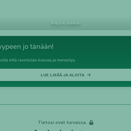
HYRYLÄ
VAASA
NUMMELA
ROVA
Näytä kaikki
wypeen jo tänään!
iitä että ravintolasi kasvaa ja menestyy.
LUE LISÄÄ JA ALOITA
Tietosi ovat turvassa.